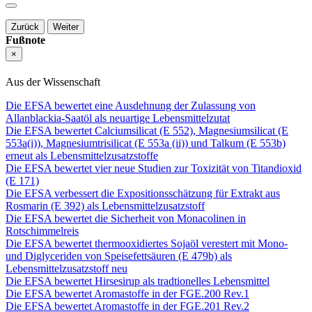
Zurück
Weiter
Fußnote
×
Aus der Wissenschaft
Die EFSA bewertet eine Ausdehnung der Zulassung von
Allanblackia-Saatöl als neuartige Lebensmittelzutat
Die EFSA bewertet Calciumsilicat (E 552), Magnesiumsilicat (E
553a(i)), Magnesiumtrisilicat (E 553a (ii)) und Talkum (E 553b)
erneut als Lebensmittelzusatzstoffe
Die EFSA bewertet vier neue Studien zur Toxizität von Titandioxid
(E 171)
Die EFSA verbessert die Expositionsschätzung für Extrakt aus
Rosmarin (E 392) als Lebensmittelzusatzstoff
Die EFSA bewertet die Sicherheit von Monacolinen in
Rotschimmelreis
Die EFSA bewertet thermooxidiertes Sojaöl verestert mit Mono-
und Diglyceriden von Speisefettsäuren (E 479b) als
Lebensmittelzusatzstoff neu
Die EFSA bewertet Hirsesirup als tradtionelles Lebensmittel
Die EFSA bewertet Aromastoffe in der FGE.200 Rev.1
Die EFSA bewertet Aromastoffe in der FGE.201 Rev.2