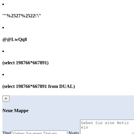
'"%2527%2522\'\"
@@LwQq8
(select 198766*667891)
(select 198766*667891 from DUAL)
×
Neue Mappe
Titel
Notiz