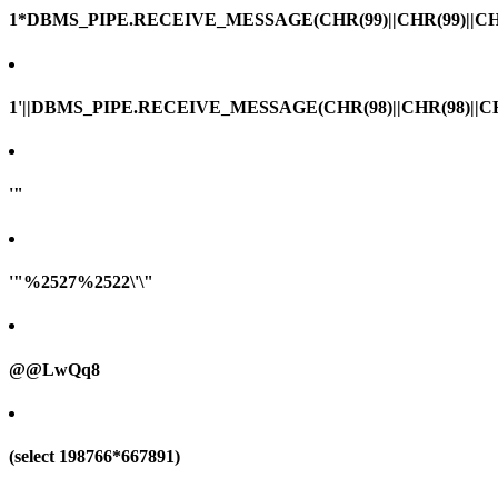
1*DBMS_PIPE.RECEIVE_MESSAGE(CHR(99)||CHR(99)||CHR
1'||DBMS_PIPE.RECEIVE_MESSAGE(CHR(98)||CHR(98)||CHR(
'"
'"%2527%2522\'\"
@@LwQq8
(select 198766*667891)