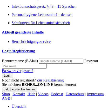
Infektionsschutzgesetz § 43 – 15 Sprachen
Personalhygiene Lebensmittel – deutsch
Schulungen für Lebensmittelsicherheit
Aktuell geänderte Inhalte
Benachrichtigungsservice
Login/Registrierung
Benutzername (E-Mail)
Passwort
Passwort vergessen?
Login
Noch nicht registriert?
Zur Registrierung
Sie möchten
BEHRS...ONLINE
kennenlernen?
Jetzt kostenlos testen
Shop
|
Kontakt
|
Hilfe
|
Videos
|
Podcast
|
Datenschutz
|
Impressum
|
AGB
|
Übersicht