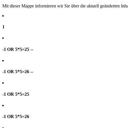
Mit dieser Mappe informieren wir Sie über die aktuell geänderten I
1
-1 OR 5*5=25 --
-1 OR 5*5=26 --
-1 OR 5*5=25
-1 OR 5*5=26