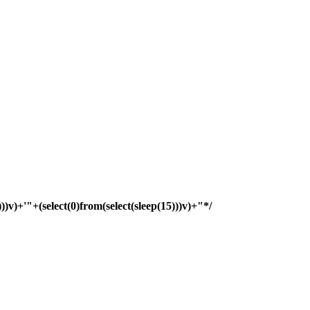
)))v)+'"+(select(0)from(select(sleep(15)))v)+"*/