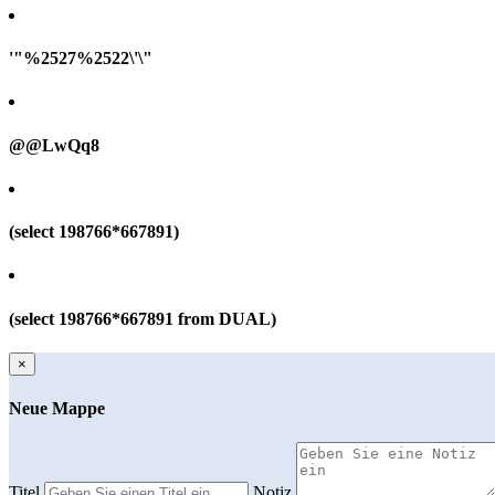
'"%2527%2522\'\"
@@LwQq8
(select 198766*667891)
(select 198766*667891 from DUAL)
×
Neue Mappe
Titel
Notiz