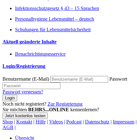
Infektionsschutzgesetz § 43 – 15 Sprachen
Personalhygiene Lebensmittel – deutsch
Schulungen für Lebensmittelsicherheit
Aktuell geänderte Inhalte
Benachrichtigungsservice
Login/Registrierung
Benutzername (E-Mail)
Passwort
Passwort vergessen?
Login
Noch nicht registriert?
Zur Registrierung
Sie möchten
BEHRS...ONLINE
kennenlernen?
Jetzt kostenlos testen
Shop
|
Kontakt
|
Hilfe
|
Videos
|
Podcast
|
Datenschutz
|
Impressum
|
AGB
|
Übersicht