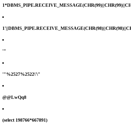
1*DBMS_PIPE.RECEIVE_MESSAGE(CHR(99)||CHR(99)||CHR
1'||DBMS_PIPE.RECEIVE_MESSAGE(CHR(98)||CHR(98)||CHR(
'"
'"%2527%2522\'\"
@@LwQq8
(select 198766*667891)