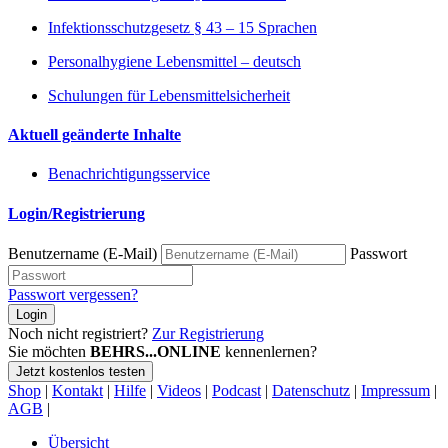
Infektionsschutzgesetz § 43 – 15 Sprachen
Personalhygiene Lebensmittel – deutsch
Schulungen für Lebensmittelsicherheit
Aktuell geänderte Inhalte
Benachrichtigungsservice
Login/Registrierung
Benutzername (E-Mail)
Passwort
Passwort vergessen?
Login
Noch nicht registriert?
Zur Registrierung
Sie möchten
BEHRS...ONLINE
kennenlernen?
Jetzt kostenlos testen
Shop
|
Kontakt
|
Hilfe
|
Videos
|
Podcast
|
Datenschutz
|
Impressum
|
AGB
|
Übersicht