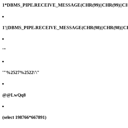
1*DBMS_PIPE.RECEIVE_MESSAGE(CHR(99)||CHR(99)||CHR
1'||DBMS_PIPE.RECEIVE_MESSAGE(CHR(98)||CHR(98)||CHR(
'"
'"%2527%2522\'\"
@@LwQq8
(select 198766*667891)