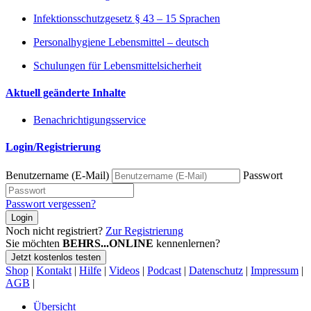
Infektionsschutzgesetz § 43 – 15 Sprachen
Personalhygiene Lebensmittel – deutsch
Schulungen für Lebensmittelsicherheit
Aktuell geänderte Inhalte
Benachrichtigungsservice
Login/Registrierung
Benutzername (E-Mail)
Passwort
Passwort vergessen?
Login
Noch nicht registriert?
Zur Registrierung
Sie möchten
BEHRS...ONLINE
kennenlernen?
Jetzt kostenlos testen
Shop
|
Kontakt
|
Hilfe
|
Videos
|
Podcast
|
Datenschutz
|
Impressum
|
AGB
|
Übersicht