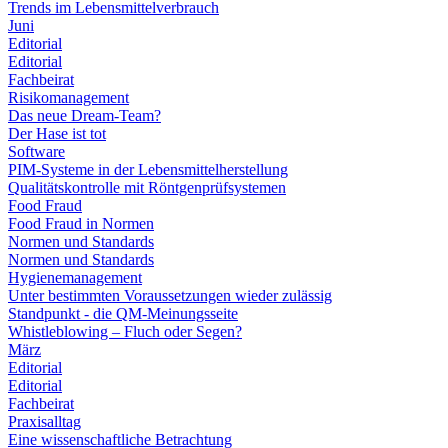
Trends im Lebensmittelverbrauch
Juni
Editorial
Editorial
Fachbeirat
Risikomanagement
Das neue Dream-Team?
Der Hase ist tot
Software
PIM-Systeme in der Lebensmittelherstellung
Qualitätskontrolle mit Röntgenprüfsystemen
Food Fraud
Food Fraud in Normen
Normen und Standards
Normen und Standards
Hygienemanagement
Unter bestimmten Voraussetzungen wieder zulässig
Standpunkt - die QM-Meinungsseite
Whistleblowing – Fluch oder Segen?
März
Editorial
Editorial
Fachbeirat
Praxisalltag
Eine wissenschaftliche Betrachtung