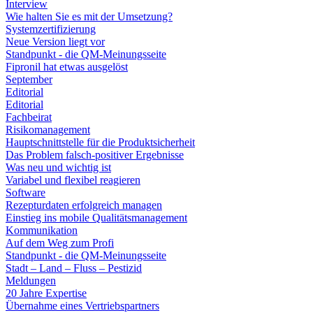
Interview
Wie halten Sie es mit der Umsetzung?
Systemzertifizierung
Neue Version liegt vor
Standpunkt - die QM-Meinungsseite
Fipronil hat etwas ausgelöst
September
Editorial
Editorial
Fachbeirat
Risikomanagement
Hauptschnittstelle für die Produktsicherheit
Das Problem falsch-positiver Ergebnisse
Was neu und wichtig ist
Variabel und flexibel reagieren
Software
Rezepturdaten erfolgreich managen
Einstieg ins mobile Qualitätsmanagement
Kommunikation
Auf dem Weg zum Profi
Standpunkt - die QM-Meinungsseite
Stadt – Land – Fluss – Pestizid
Meldungen
20 Jahre Expertise
Übernahme eines Vertriebspartners