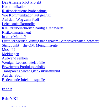
Das Aflasafe Pilot-Projekt
Kommunikation
Risikoorientierte Probenahme
Wie Kommunikation gut gelingt
Auf dem Weg zum Profi
Lebensmittelkontrolle
Kräuter überschreiten häufig Grenzwerte
Risikomanagement
In aller Munde?
Luftfilter werden künftig nach realem Betriebsverhalten bewertet
Standpunkt – die QM-Meinungsseite
Mosh It!
Meldungen
Aufwand senken
Weniger Lebensmittelabfälle
Erweitertes Produktportfolio
Transparenz wichtigster Zukunftstrend
Auf der Spur
Bedeutende Infektionsquelle
Inhalt
Behr's KI