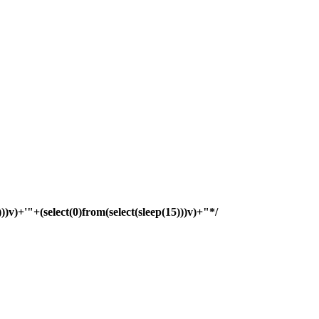
)))v)+'"+(select(0)from(select(sleep(15)))v)+"*/