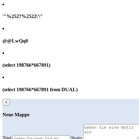
'"%2527%2522\'\"
@@LwQq8
(select 198766*667891)
(select 198766*667891 from DUAL)
×
Neue Mappe
Titel
Notiz