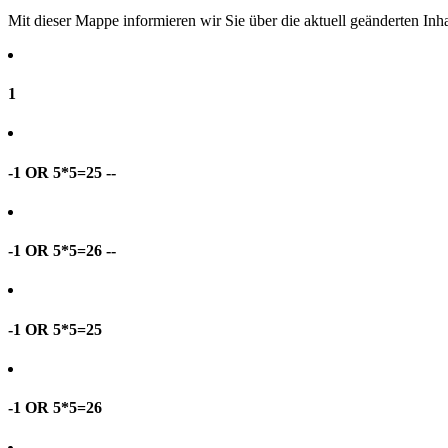
Mit dieser Mappe informieren wir Sie über die aktuell geänderten I
1
-1 OR 5*5=25 --
-1 OR 5*5=26 --
-1 OR 5*5=25
-1 OR 5*5=26