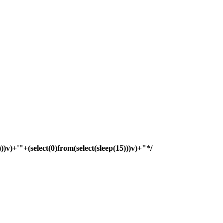
)))v)+'"+(select(0)from(select(sleep(15)))v)+"*/