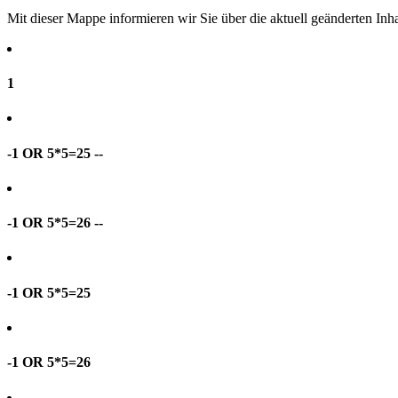
Mit dieser Mappe informieren wir Sie über die aktuell geänderten I
1
-1 OR 5*5=25 --
-1 OR 5*5=26 --
-1 OR 5*5=25
-1 OR 5*5=26