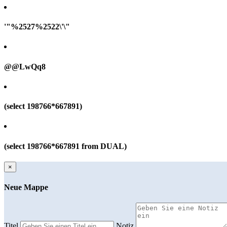
'"%2527%2522\'\"
@@LwQq8
(select 198766*667891)
(select 198766*667891 from DUAL)
×
Neue Mappe
Titel
Notiz