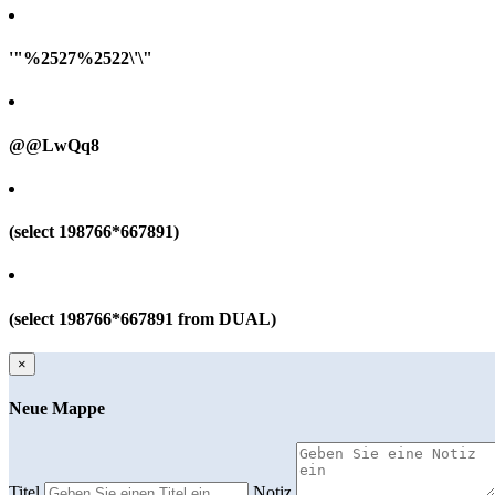
'"%2527%2522\'\"
@@LwQq8
(select 198766*667891)
(select 198766*667891 from DUAL)
×
Neue Mappe
Titel
Notiz