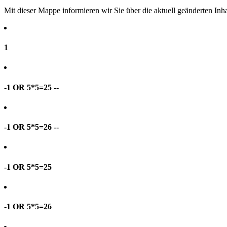
Mit dieser Mappe informieren wir Sie über die aktuell geänderten I
1
-1 OR 5*5=25 --
-1 OR 5*5=26 --
-1 OR 5*5=25
-1 OR 5*5=26