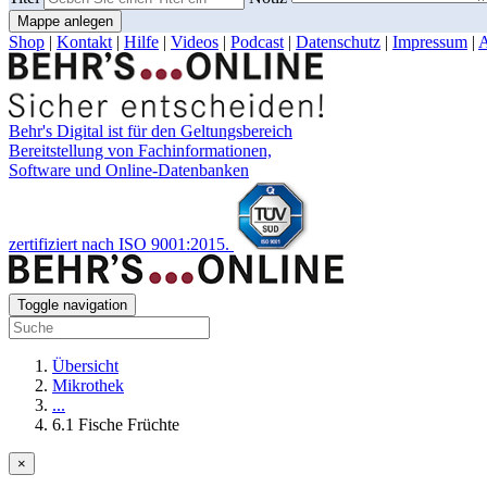
Mappe anlegen
Shop
|
Kontakt
|
Hilfe
|
Videos
|
Podcast
|
Datenschutz
|
Impressum
|
Behr's Digital ist für den Geltungsbereich
Bereitstellung von Fachinformationen,
Software und Online-Datenbanken
zertifiziert nach ISO 9001:2015.
Toggle navigation
Übersicht
Mikrothek
...
6.1 Fische Früchte
×