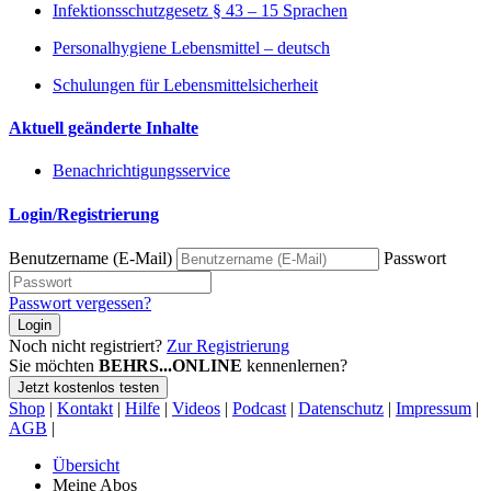
Infektionsschutzgesetz § 43 – 15 Sprachen
Personalhygiene Lebensmittel – deutsch
Schulungen für Lebensmittelsicherheit
Aktuell geänderte Inhalte
Benachrichtigungsservice
Login/Registrierung
Benutzername (E-Mail)
Passwort
Passwort vergessen?
Login
Noch nicht registriert?
Zur Registrierung
Sie möchten
BEHRS...ONLINE
kennenlernen?
Jetzt kostenlos testen
Shop
|
Kontakt
|
Hilfe
|
Videos
|
Podcast
|
Datenschutz
|
Impressum
|
AGB
|
Übersicht
Meine Abos