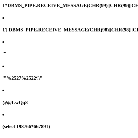
1*DBMS_PIPE.RECEIVE_MESSAGE(CHR(99)||CHR(99)||CHR
1'||DBMS_PIPE.RECEIVE_MESSAGE(CHR(98)||CHR(98)||CHR(
'"
'"%2527%2522\'\"
@@LwQq8
(select 198766*667891)