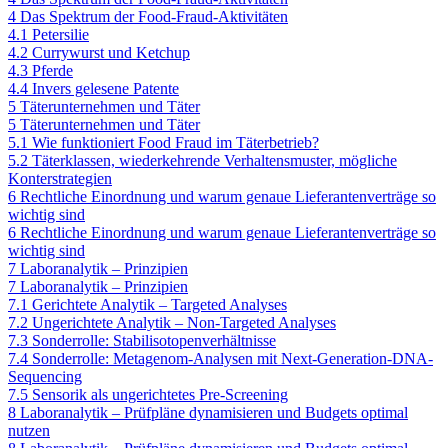
4 Das Spektrum der Food-Fraud-Aktivitäten
4.1 Petersilie
4.2 Currywurst und Ketchup
4.3 Pferde
4.4 Invers gelesene Patente
5 Täterunternehmen und Täter
5 Täterunternehmen und Täter
5.1 Wie funktioniert Food Fraud im Täterbetrieb?
5.2 Täterklassen, wiederkehrende Verhaltensmuster, mögliche
Konterstrategien
6 Rechtliche Einordnung und warum genaue Lieferantenverträge so
wichtig sind
6 Rechtliche Einordnung und warum genaue Lieferantenverträge so
wichtig sind
7 Laboranalytik – Prinzipien
7 Laboranalytik – Prinzipien
7.1 Gerichtete Analytik – Targeted Analyses
7.2 Ungerichtete Analytik – Non-Targeted Analyses
7.3 Sonderrolle: Stabilisotopenverhältnisse
7.4 Sonderrolle: Metagenom-Analysen mit Next-Generation-DNA-
Sequencing
7.5 Sensorik als ungerichtetes Pre-Screening
8 Laboranalytik – Prüfpläne dynamisieren und Budgets optimal
nutzen