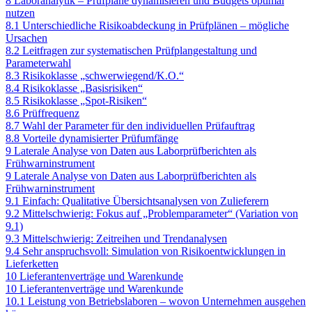
8 Laboranalytik – Prüfpläne dynamisieren und Budgets optimal
nutzen
8.1 Unterschiedliche Risikoabdeckung in Prüfplänen – mögliche
Ursachen
8.2 Leitfragen zur systematischen Prüfplangestaltung und
Parameterwahl
8.3 Risikoklasse „schwerwiegend/K.O.“
8.4 Risikoklasse „Basisrisiken“
8.5 Risikoklasse „Spot-Risiken“
8.6 Prüffrequenz
8.7 Wahl der Parameter für den individuellen Prüfauftrag
8.8 Vorteile dynamisierter Prüfumfänge
9 Laterale Analyse von Daten aus Laborprüfberichten als
Frühwarninstrument
9 Laterale Analyse von Daten aus Laborprüfberichten als
Frühwarninstrument
9.1 Einfach: Qualitative Übersichtsanalysen von Zulieferern
9.2 Mittelschwierig: Fokus auf „Problemparameter“ (Variation von
9.1)
9.3 Mittelschwierig: Zeitreihen und Trendanalysen
9.4 Sehr anspruchsvoll: Simulation von Risikoentwicklungen in
Lieferketten
10 Lieferantenverträge und Warenkunde
10 Lieferantenverträge und Warenkunde
10.1 Leistung von Betriebslaboren – wovon Unternehmen ausgehen