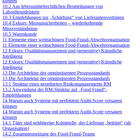
können
10.2 Aus lebensmittelrechtlichen Beurteilungen von
Labordienstleistern
10.3 Empfehlungen zur „Schärfung“ von Lieferantenverträgen
10.4 Exkurs: Messunsicherheiten – wiederkehrende
Missverständnisse
10.5 Warenkunde
11 Elemente einer weitsichtigen Food-Fraud-Abwehrorganisation
11 Elemente einer weitsichtigen Food-Fraud-Abwehrorganisation
12 Exkurs: Qualitätsmanagement und (generative) Künstliche
Intelligenz
12 Exkurs: Qualitätsmanagement und (generative) Künstliche
Intelligenz
13 Die Architektur der omnipräsenten Prozessstandards
13 Die Architektur der omnipräsenten Prozessstandards
13.1 Struktur eines geordneten Risikomanagements RM
13.2 Anwendung der RM-Struktur auf „Food Fraud“-
Empfehlungen
14 Warum auch Systeme mit perfektem Audit-Score versagen
können
14 Warum auch Systeme mit perfektem Audit-Score versagen
können
14.1 Täter sind geldgierige Kriminelle, der Lieferant „betrügt“ (als
Organisation)
14.2 Zusammensetzung des Food-Fraud-Teams