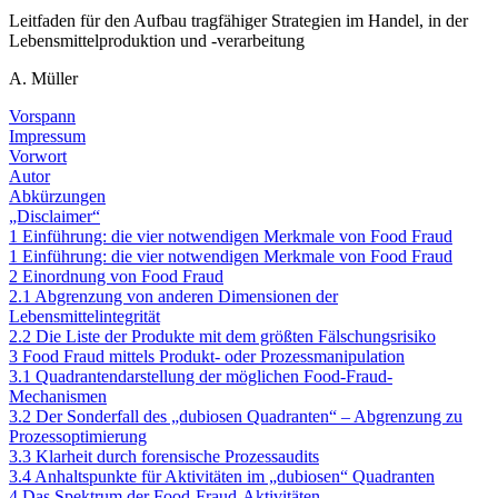
Leitfaden für den Aufbau tragfähiger Strategien im Handel, in der
Lebensmittelproduktion und -verarbeitung
A. Müller
Vorspann
Impressum
Vorwort
Autor
Abkürzungen
„Disclaimer“
1 Einführung: die vier notwendigen Merkmale von Food Fraud
1 Einführung: die vier notwendigen Merkmale von Food Fraud
2 Einordnung von Food Fraud
2.1 Abgrenzung von anderen Dimensionen der
Lebensmittelintegrität
2.2 Die Liste der Produkte mit dem größten Fälschungsrisiko
3 Food Fraud mittels Produkt- oder Prozessmanipulation
3.1 Quadrantendarstellung der möglichen Food-Fraud-
Mechanismen
3.2 Der Sonderfall des „dubiosen Quadranten“ – Abgrenzung zu
Prozessoptimierung
3.3 Klarheit durch forensische Prozessaudits
3.4 Anhaltspunkte für Aktivitäten im „dubiosen“ Quadranten
4 Das Spektrum der Food-Fraud-Aktivitäten