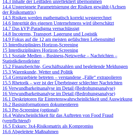
14.3 Inhalte der Leitfäden unreflektiert übernommen
14.4 Ungeeignete Parametrisierung der Risiken gewählt (Achsen
der Risikomatrix)
14.5 Risiken werden mathematisch korrekt weggerechnet
14.6 Integrität des eigenen Unternehmens wird überschätzt
14.7 Das kVP-Paradigma vernachlässigt
14.8 Incoterms, Transport, Lagerung und Logistik
14.9 Fokus auf die 12 am meisten gefälschten Lebensmittel
15 Interdisziplinäres Horizon-Screening
15 Interdisziplinäres Horizon-Screening
15.1 Soziale Medien – Business-Netzwerke – Nachrichten –
Statistikdienstleister
15.2 Finanzberichte, Geschäftszahlen und begleitende Meldungen
15.3 Warenkunde, Wetter und Politik
15.4 Grenzgebiete betreten – verstandene „Fälle“ extrapolieren
15.5 Rhetorik – wer ist der Überbringer schlechter Nachrichten
16 Verwundbarkeitsanalyse im Detail (Bedrohungsanalyse)
16 Verwundbarkeitsanalyse im Detail (Bedrohungsanalyse)
16.1 Deskriptoren für Eintretenswahrscheinlichkeit und Auswirkung
16.2 Basisinformationen dokumentieren
16.3 Pre-Screening (optional)
16.4 Wahrscheinlichkeit für das Auftreten von Food Fraud
(verpflichtend)
16.5 Exkurs: 3x4-Risikomatrix als Kompromiss
16.6 Abgeleitete Maßnahmen