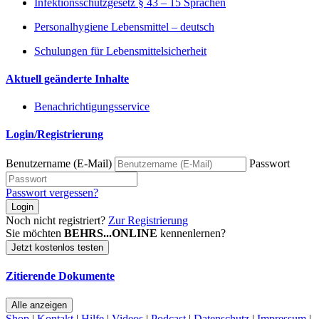
Infektionsschutzgesetz § 43 – 15 Sprachen
Personalhygiene Lebensmittel – deutsch
Schulungen für Lebensmittelsicherheit
Aktuell geänderte Inhalte
Benachrichtigungsservice
Login/Registrierung
Benutzername (E-Mail)
Passwort
Passwort vergessen?
Login
Noch nicht registriert?
Zur Registrierung
Sie möchten
BEHRS...ONLINE
kennenlernen?
Jetzt kostenlos testen
Zitierende Dokumente
Alle anzeigen
Shop
|
Kontakt
|
Hilfe
|
Videos
|
Podcast
|
Datenschutz
|
Impressum
|