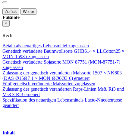
Zurück
Weiter
Fußnote
×
Recht
Betain als neuartiges Lebensmittel zugelassen
Genetisch veränderte Baumwollsorte GHB614 × LLCotton25 ×
MON 15985 zugelassen
Genetisch veränderte Sojasorte MON 87751 (MON-87751-7)
zugelassen
Zulassung der genetisch veränderten Maissorte 1507 × NK603
(DAS-Ø15Ø7-1 × MON-ØØ6Ø3-6) erneuert
Fünf genetisch veränderte Maissorten zugelassen
Zulassung der genetisch veränderten Raps-Linien Ms8, Rf3 und
Ms8 × Rf3 erneuert
Spezifikation des neuartigen Lebensmittels Lacto-Nneotetraose
geändert
Inhalt