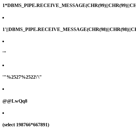
1*DBMS_PIPE.RECEIVE_MESSAGE(CHR(99)||CHR(99)||CHR
1'||DBMS_PIPE.RECEIVE_MESSAGE(CHR(98)||CHR(98)||CHR(
'"
'"%2527%2522\'\"
@@LwQq8
(select 198766*667891)