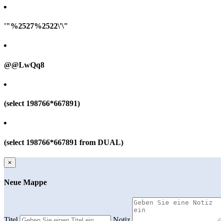
'"%2527%2522\'\"
@@LwQq8
(select 198766*667891)
(select 198766*667891 from DUAL)
×
Neue Mappe
Titel
Notiz