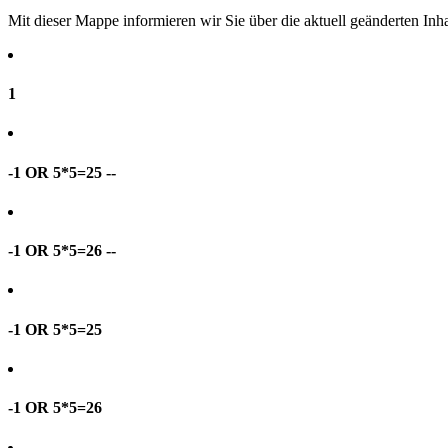
Mit dieser Mappe informieren wir Sie über die aktuell geänderten I
1
-1 OR 5*5=25 --
-1 OR 5*5=26 --
-1 OR 5*5=25
-1 OR 5*5=26