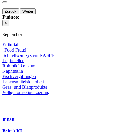
Zurück
Weiter
Fußnote
×
September
Editorial
„Food Fraud“
Schnellwarnsystem RASFF
Legionellen
Rohmilchkonsum
Naphthalin
Fischvergiftungen
Lebensmittelsicherheit
Gras- und Blattprodukte
Vollgenomsequenzierung
Inhalt
Behr's KI