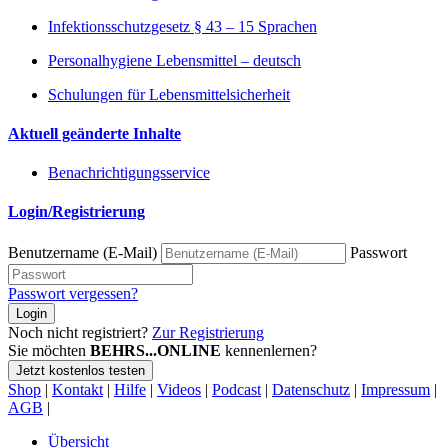
Infektionsschutzgesetz § 43 – 15 Sprachen
Personalhygiene Lebensmittel – deutsch
Schulungen für Lebensmittelsicherheit
Aktuell geänderte Inhalte
Benachrichtigungsservice
Login/Registrierung
Benutzername (E-Mail)
Passwort
Passwort vergessen?
Login
Noch nicht registriert?
Zur Registrierung
Sie möchten
BEHRS...ONLINE
kennenlernen?
Jetzt kostenlos testen
Shop
|
Kontakt
|
Hilfe
|
Videos
|
Podcast
|
Datenschutz
|
Impressum
|
AGB
|
Übersicht