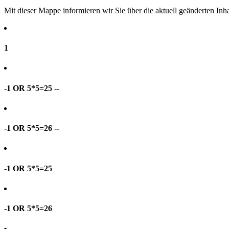
Mit dieser Mappe informieren wir Sie über die aktuell geänderten I
1
-1 OR 5*5=25 --
-1 OR 5*5=26 --
-1 OR 5*5=25
-1 OR 5*5=26