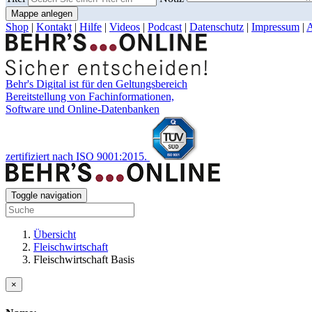
Mappe anlegen
Shop
|
Kontakt
|
Hilfe
|
Videos
|
Podcast
|
Datenschutz
|
Impressum
|
Behr's Digital ist für den Geltungsbereich
Bereitstellung von Fachinformationen,
Software und Online-Datenbanken
zertifiziert nach ISO 9001:2015.
Toggle navigation
Übersicht
Fleischwirtschaft
Fleischwirtschaft Basis
×