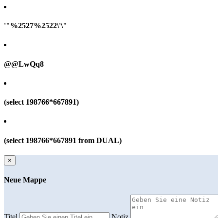
'"%2527%2522\'\"
@@LwQq8
(select 198766*667891)
(select 198766*667891 from DUAL)
×
Neue Mappe
Titel
Notiz