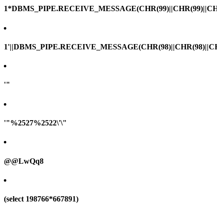
1*DBMS_PIPE.RECEIVE_MESSAGE(CHR(99)||CHR(99)||CHR
1'||DBMS_PIPE.RECEIVE_MESSAGE(CHR(98)||CHR(98)||CHR(
'"
'"%2527%2522\'\"
@@LwQq8
(select 198766*667891)