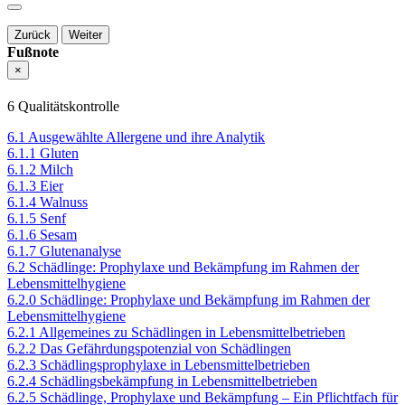
Zurück
Weiter
Fußnote
×
6 Qualitätskontrolle
6.1 Ausgewählte Allergene und ihre Analytik
6.1.1 Gluten
6.1.2 Milch
6.1.3 Eier
6.1.4 Walnuss
6.1.5 Senf
6.1.6 Sesam
6.1.7 Glutenanalyse
6.2 Schädlinge: Prophylaxe und Bekämpfung im Rahmen der
Lebensmittelhygiene
6.2.0 Schädlinge: Prophylaxe und Bekämpfung im Rahmen der
Lebensmittelhygiene
6.2.1 Allgemeines zu Schädlingen in Lebensmittelbetrieben
6.2.2 Das Gefährdungspotenzial von Schädlingen
6.2.3 Schädlingsprophylaxe in Lebensmittelbetrieben
6.2.4 Schädlingsbekämpfung in Lebensmittelbetrieben
6.2.5 Schädlinge, Prophylaxe und Bekämpfung – Ein Pflichtfach für