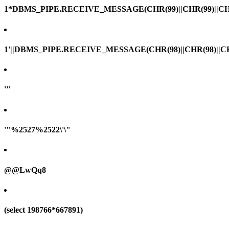
1*DBMS_PIPE.RECEIVE_MESSAGE(CHR(99)||CHR(99)||CHR
1'||DBMS_PIPE.RECEIVE_MESSAGE(CHR(98)||CHR(98)||CHR(
'"
'"%2527%2522\'\"
@@LwQq8
(select 198766*667891)