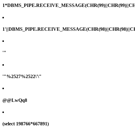
1*DBMS_PIPE.RECEIVE_MESSAGE(CHR(99)||CHR(99)||CHR
1'||DBMS_PIPE.RECEIVE_MESSAGE(CHR(98)||CHR(98)||CHR(
'"
'"%2527%2522\'\"
@@LwQq8
(select 198766*667891)