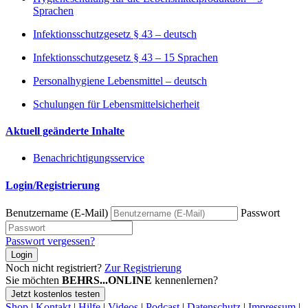
Sprachen
Infektionsschutzgesetz § 43 – deutsch
Infektionsschutzgesetz § 43 – 15 Sprachen
Personalhygiene Lebensmittel – deutsch
Schulungen für Lebensmittelsicherheit
Aktuell geänderte Inhalte
Benachrichtigungsservice
Login/Registrierung
Benutzername (E-Mail)
Passwort
Passwort vergessen?
Login
Noch nicht registriert?
Zur Registrierung
Sie möchten
BEHRS...ONLINE
kennenlernen?
Jetzt kostenlos testen
Shop
|
Kontakt
|
Hilfe
|
Videos
|
Podcast
|
Datenschutz
|
Impressum
|