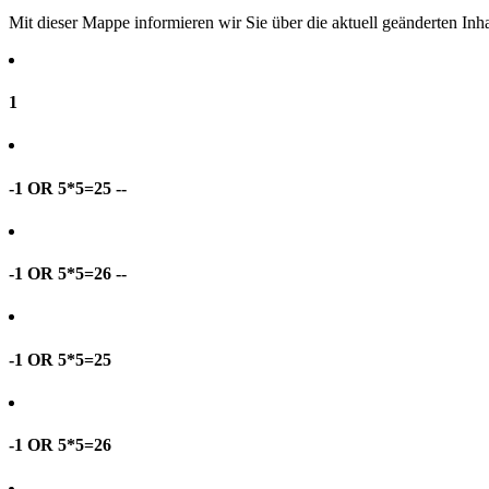
Mit dieser Mappe informieren wir Sie über die aktuell geänderten I
1
-1 OR 5*5=25 --
-1 OR 5*5=26 --
-1 OR 5*5=25
-1 OR 5*5=26