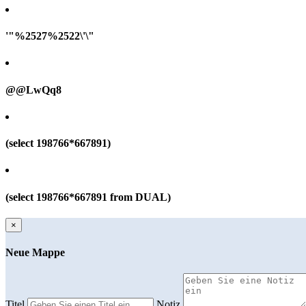
'"%2527%2522\'\"
@@LwQq8
(select 198766*667891)
(select 198766*667891 from DUAL)
×
Neue Mappe
Titel
Notiz