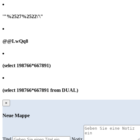
'"%2527%2522\'\"
@@LwQq8
(select 198766*667891)
(select 198766*667891 from DUAL)
×
Neue Mappe
Titel
Notiz