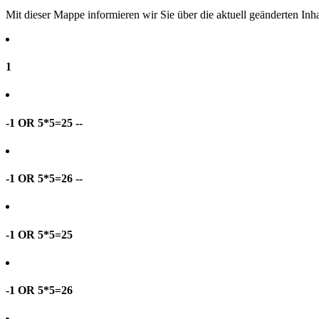
Mit dieser Mappe informieren wir Sie über die aktuell geänderten I
1
-1 OR 5*5=25 --
-1 OR 5*5=26 --
-1 OR 5*5=25
-1 OR 5*5=26