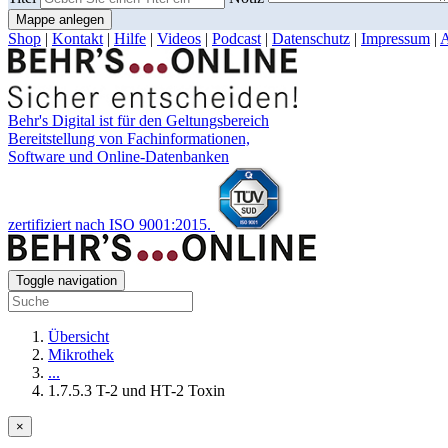
Mappe anlegen
Shop
|
Kontakt
|
Hilfe
|
Videos
|
Podcast
|
Datenschutz
|
Impressum
|
Behr's Digital ist für den Geltungsbereich
Bereitstellung von Fachinformationen,
Software und Online-Datenbanken
zertifiziert nach ISO 9001:2015.
Toggle navigation
Übersicht
Mikrothek
...
1.7.5.3 T-2 und HT-2 Toxin
×