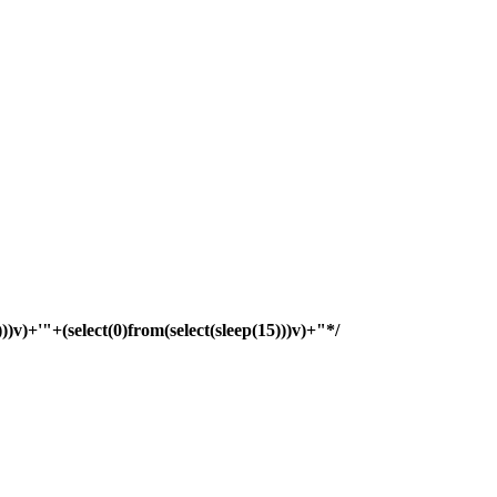
)))v)+'"+(select(0)from(select(sleep(15)))v)+"*/