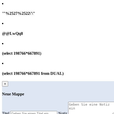
'"%2527%2522\'\"
@@LwQq8
(select 198766*667891)
(select 198766*667891 from DUAL)
×
Neue Mappe
Titel
Notiz