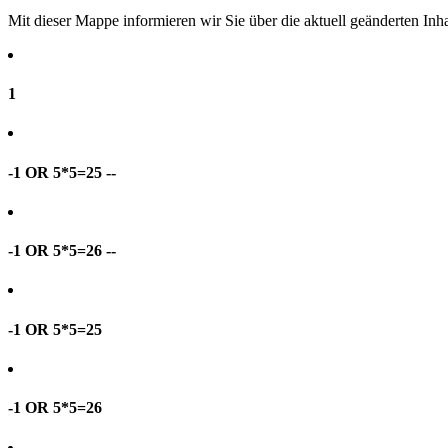
Mit dieser Mappe informieren wir Sie über die aktuell geänderten I
1
-1 OR 5*5=25 --
-1 OR 5*5=26 --
-1 OR 5*5=25
-1 OR 5*5=26