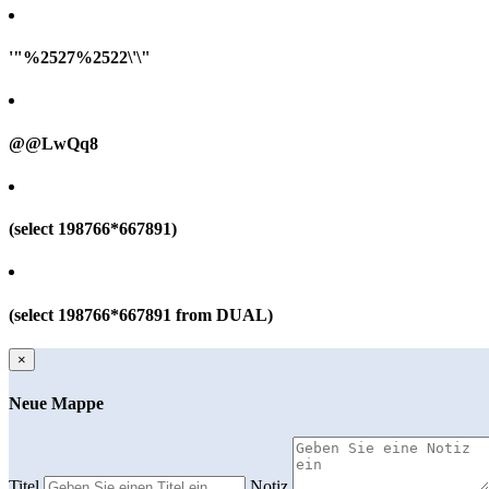
'"%2527%2522\'\"
@@LwQq8
(select 198766*667891)
(select 198766*667891 from DUAL)
×
Neue Mappe
Titel
Notiz