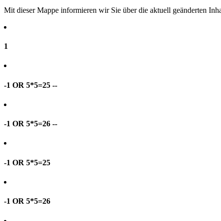
Mit dieser Mappe informieren wir Sie über die aktuell geänderten I
1
-1 OR 5*5=25 --
-1 OR 5*5=26 --
-1 OR 5*5=25
-1 OR 5*5=26