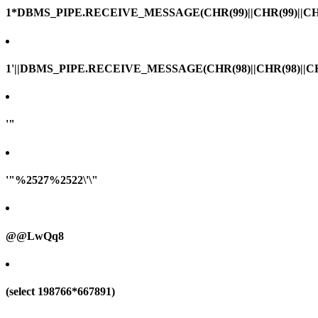
1*DBMS_PIPE.RECEIVE_MESSAGE(CHR(99)||CHR(99)||CHR
1'||DBMS_PIPE.RECEIVE_MESSAGE(CHR(98)||CHR(98)||CHR(
'"
'"%2527%2522\'\"
@@LwQq8
(select 198766*667891)