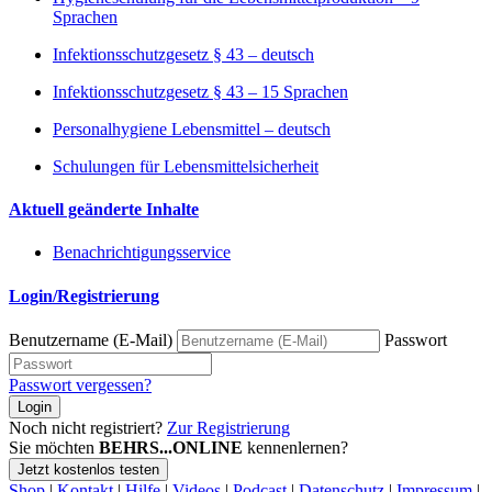
Sprachen
Infektionsschutzgesetz § 43 – deutsch
Infektionsschutzgesetz § 43 – 15 Sprachen
Personalhygiene Lebensmittel – deutsch
Schulungen für Lebensmittelsicherheit
Aktuell geänderte Inhalte
Benachrichtigungsservice
Login/Registrierung
Benutzername (E-Mail)
Passwort
Passwort vergessen?
Login
Noch nicht registriert?
Zur Registrierung
Sie möchten
BEHRS...ONLINE
kennenlernen?
Jetzt kostenlos testen
Shop
|
Kontakt
|
Hilfe
|
Videos
|
Podcast
|
Datenschutz
|
Impressum
|