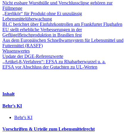
Nicht essbare Wursthülle und Verschlussclipse gehören zur
Füllmenge
„Eierlikör“ für Produkt ohne Ei unzulässig
Lebensmittelüberwachung
BLC berichtet über Einfuhrkontrollen am Frankfurter Flughafen
EU stellt erhebliche Verbesserungen in der
Geflügelfleischproduktion in Brasilien fest
Aus dem Europäischen Schnellwarnsystem für Lebensmittel und
Futtermittel (RASFF)
Wissenswertes
Update der DGE-Referenzwerte
„Artikel-8-Verfahren“: EFSA zu Rhabarberwurzel u. a.
EFSA vor Abschluss der Gutachten zu UL-Werten
Inhalt
Behr's KI
Behr's KI
Vorschriften & Urteile zum Lebensmittelrecht