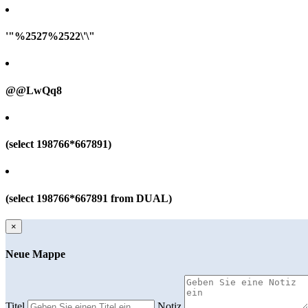
'"%2527%2522\'\"
@@LwQq8
(select 198766*667891)
(select 198766*667891 from DUAL)
×
Neue Mappe
Titel
Notiz