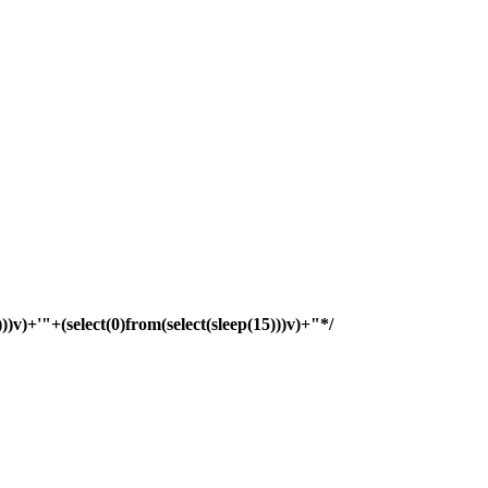
)))v)+'"+(select(0)from(select(sleep(15)))v)+"*/