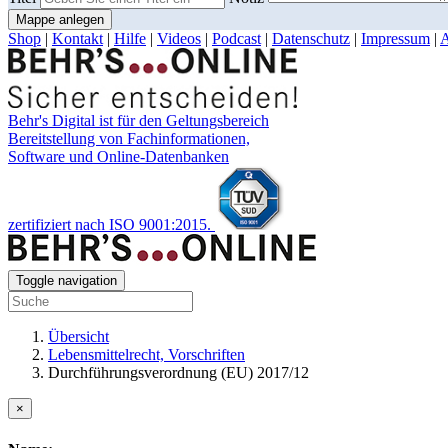
Mappe anlegen
Shop
|
Kontakt
|
Hilfe
|
Videos
|
Podcast
|
Datenschutz
|
Impressum
|
Behr's Digital ist für den Geltungsbereich
Bereitstellung von Fachinformationen,
Software und Online-Datenbanken
zertifiziert nach ISO 9001:2015.
Toggle navigation
Übersicht
Lebensmittelrecht, Vorschriften
Durchführungsverordnung (EU) 2017/12
×