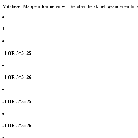
Mit dieser Mappe informieren wir Sie über die aktuell geänderten I
1
-1 OR 5*5=25 --
-1 OR 5*5=26 --
-1 OR 5*5=25
-1 OR 5*5=26