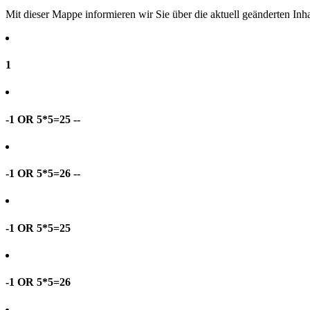
Mit dieser Mappe informieren wir Sie über die aktuell geänderten I
1
-1 OR 5*5=25 --
-1 OR 5*5=26 --
-1 OR 5*5=25
-1 OR 5*5=26