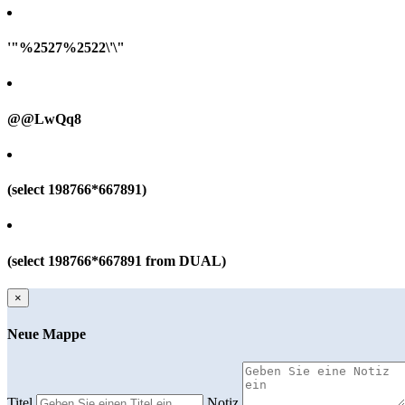
'"%2527%2522\'\"
@@LwQq8
(select 198766*667891)
(select 198766*667891 from DUAL)
×
Neue Mappe
Titel
Notiz