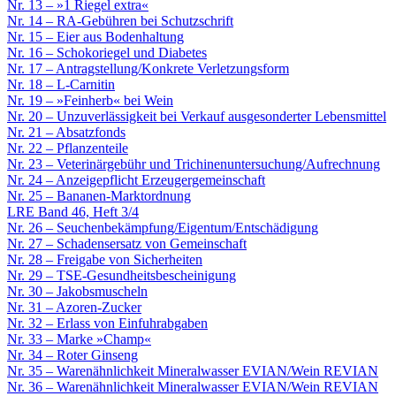
Nr. 13 – »1 Riegel extra«
Nr. 14 – RA-Gebühren bei Schutzschrift
Nr. 15 – Eier aus Bodenhaltung
Nr. 16 – Schokoriegel und Diabetes
Nr. 17 – Antragstellung/Konkrete Verletzungsform
Nr. 18 – L-Carnitin
Nr. 19 – »Feinherb« bei Wein
Nr. 20 – Unzuverlässigkeit bei Verkauf ausgesonderter Lebensmittel
Nr. 21 – Absatzfonds
Nr. 22 – Pflanzenteile
Nr. 23 – Veterinärgebühr und Trichinenuntersuchung/Aufrechnung
Nr. 24 – Anzeigepflicht Erzeugergemeinschaft
Nr. 25 – Bananen-Marktordnung
LRE Band 46, Heft 3/4
Nr. 26 – Seuchenbekämpfung/Eigentum/Entschädigung
Nr. 27 – Schadensersatz von Gemeinschaft
Nr. 28 – Freigabe von Sicherheiten
Nr. 29 – TSE-Gesundheitsbescheinigung
Nr. 30 – Jakobsmuscheln
Nr. 31 – Azoren-Zucker
Nr. 32 – Erlass von Einfuhrabgaben
Nr. 33 – Marke »Champ«
Nr. 34 – Roter Ginseng
Nr. 35 – Warenähnlichkeit Mineralwasser EVIAN/Wein REVIAN
Nr. 36 – Warenähnlichkeit Mineralwasser EVIAN/Wein REVIAN