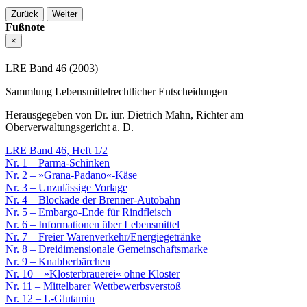
Zurück
Weiter
Fußnote
×
LRE Band 46 (2003)
Sammlung Lebensmittelrechtlicher Entscheidungen
Herausgegeben von Dr. iur. Dietrich Mahn, Richter am
Oberverwaltungsgericht a. D.
LRE Band 46, Heft 1/2
Nr. 1 – Parma-Schinken
Nr. 2 – »Grana-Padano«-Käse
Nr. 3 – Unzulässige Vorlage
Nr. 4 – Blockade der Brenner-Autobahn
Nr. 5 – Embargo-Ende für Rindfleisch
Nr. 6 – Informationen über Lebensmittel
Nr. 7 – Freier Warenverkehr/Energiegetränke
Nr. 8 – Dreidimensionale Gemeinschaftsmarke
Nr. 9 – Knabberbärchen
Nr. 10 – »Klosterbrauerei« ohne Kloster
Nr. 11 – Mittelbarer Wettbewerbsverstoß
Nr. 12 – L-Glutamin