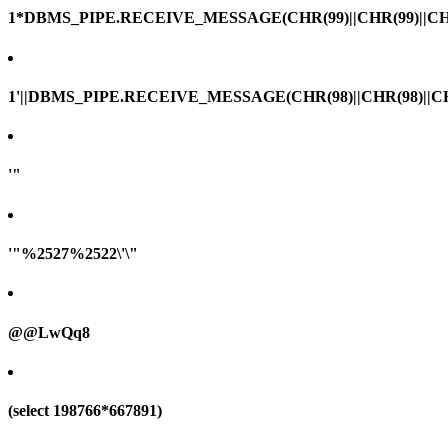
1*DBMS_PIPE.RECEIVE_MESSAGE(CHR(99)||CHR(99)||CHR
1'||DBMS_PIPE.RECEIVE_MESSAGE(CHR(98)||CHR(98)||CHR(
'"
'"%2527%2522\'\"
@@LwQq8
(select 198766*667891)