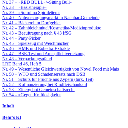
Nr. 37 – »RED BULL«/»Sitting Bull«
Nr. 38 – »Basistherapie«
Nr. 39 – »Spirulina Spiruletten«
Nr. 40 – Nahversorgungsmarkt in Nachbar-Gemeinde
Nr. 41 – Bäckerei im Dorfgebiet
Nr. 42 – Zahnbleichmittel/Kosmetika/Medizinprodukte
Nr. 43 – Beauftragung nach § 43 IfSG
Nr. 44 – Party-Picker
Nr. 45 – Spielzeug mit Weichmacher
Nr. 46 – HMB und Ephedra-Extrakte
Nr. 47 – BSE-Test und Amtspflichtverletzung
Nr. 48 – Verpackungspfand
LRE Band 46, Heft 5
Nr. 49 – Wesentliche Gleichwertigkeit von Novel Food mit Mais
Nr. 50 – WTO und Schadensersatz nach DSB
Nr. 51 – Schutz für Früchte aus Zypern (türk. Teil)
Nr. 52 – Kofinanzierung bei Rindfleischankauf
Nr. 53 – Zitiergebot Gemeinschaftsrecht
Nr. 54 – »Gegen Kraftlosigkeit«
Inhalt
Behr's KI